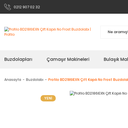
0212 907 02 32
Buzdolapları
Çamaşır Makineleri
Bulaşık Mak
Anasayfa
Buzdolabı
Profilo BD2186IEXN Çift Kapılı No Frost Buzdola
YENİ