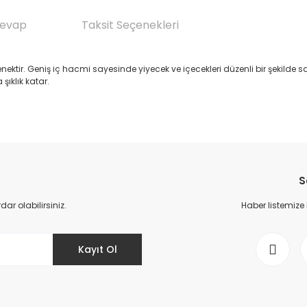
Cevap
Taksit Seçenekleri
ektir. Geniş iç hacmi sayesinde yiyecek ve içecekleri düzenli bir şekilde sak
şıklık katar.
Ürün hakkında henüz soru sorulmamış.
Bu ürüne ilk yorumu siz yapın!
S
Yorum Yaz
Soru Sor
r olabilirsiniz.
Haber listemize
Kayıt Ol