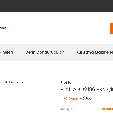
ineleri
Derin Dondurucular
Kurutma Makineler
bı
Profilo
Profilo BD2186IEXN Çi
(0) Yorum
- 0 Puan
Kategori
Buzdolab