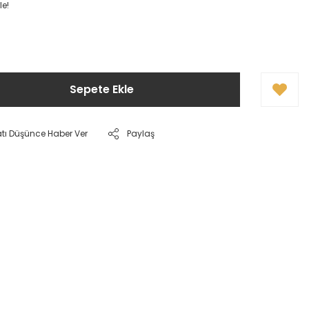
le!
Sepete Ekle
atı Düşünce Haber Ver
Paylaş