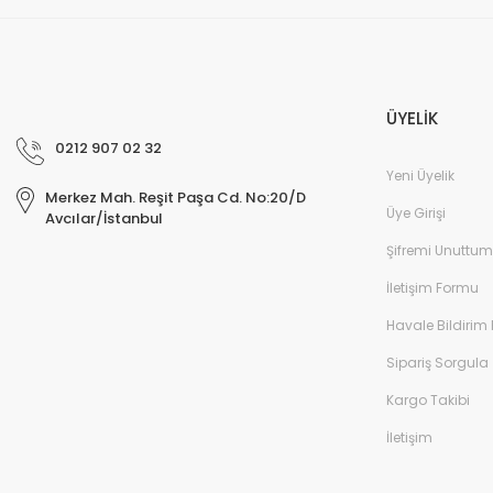
ÜYELİK
0212 907 02 32
Yeni Üyelik
Merkez Mah. Reşit Paşa Cd. No:20/D
Üye Girişi
Avcılar/İstanbul
Şifremi Unuttum
İletişim Formu
Havale Bildirim
Sipariş Sorgula
Kargo Takibi
İletişim