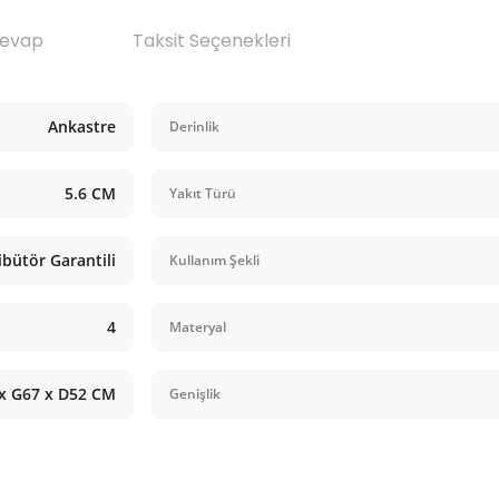
Cevap
Taksit Seçenekleri
Ankastre
Derinlik
5.6 CM
Yakıt Türü
ibütör Garantili
Kullanım Şekli
4
Materyal
 x G67 x D52 CM
Genişlik