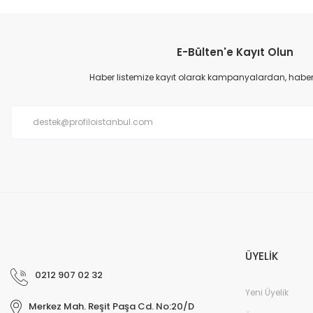
E-Bülten'e Kayıt Olun
Haber listemize kayıt olarak kampanyalardan, haberda
ÜYELİK
0212 907 02 32
Yeni Üyelik
Merkez Mah. Reşit Paşa Cd. No:20/D