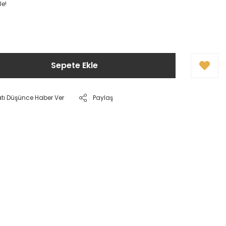
le!
Sepete Ekle
atı Düşünce Haber Ver
Paylaş