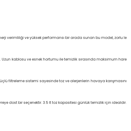
erji verimliliği ve yüksek performansı bir arada sunan bu model, zorlu le
ğlar. Uzun kablosu ve esnek hortumu ile temizlik sırasında maksimum hare
güçlü filtreleme sistemi sayesinde toz ve alerjenlerin havaya karışmasını
e dost bir seçenektir. 3.5 lt toz kapasitesi günlük temizlik için idealdir.