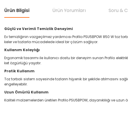
Ürün Bilgisi
Ürün Yorumları
Soru & 
Güçlü ve Verimli Temizlik Deneyimi
Ev temizliğinin vazgeçilmez yardımcısı Profilo PSU5BPOW 850 W toz torbal
keler ve tozlarla mücadelede ideal bir çözüm sağlıyor.
Kullanım Kolaylığı
Ergonomik tasarımı ile kullanıcı dostu bir deneyim sunan Profilo elektr
ket özgürlüğü yaşatır.
Pratik Kullanım
Toz torbalı sistem sayesinde tozların hijyenik bir şekilde atılmasını sa
engelleyebilir.
Uzun Ömürlü Kullanım
Kaliteli malzemelerden üretilen Profilo PSU5BPOW, dayanıklılığı ve uzun öm