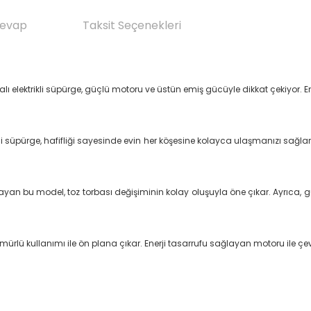
Cevap
Taksit Seçenekleri
ı elektrikli süpürge, güçlü motoru ve üstün emiş gücüyle dikkat çekiyor. En
ikli süpürge, hafifliği sayesinde evin her köşesine kolayca ulaşmanızı sa
ğlayan bu model, toz torbası değişiminin kolay oluşuyla öne çıkar. Ayrıca, 
ürlü kullanımı ile ön plana çıkar. Enerji tasarrufu sağlayan motoru ile çevrey