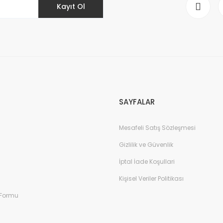
Kayıt Ol
SAYFALAR
Mesafeli Satış Sözleşmesi
Gizlilik ve Güvenlik
İptal İade Koşullari
Kişisel Veriler Politikası
 Formu